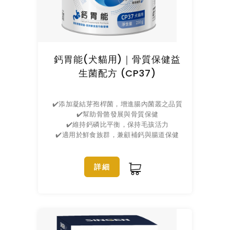
鈣胃能(犬貓用)｜骨質保健益
生菌配方 (CP37)
✔️添加凝結芽孢桿菌，增進腸內菌叢之品質
✔️幫助骨骼發展與骨質保健
✔️維持鈣磷比平衡，保持毛孩活力
✔️適用於鮮食族群，兼顧補鈣與腸道保健
詳細