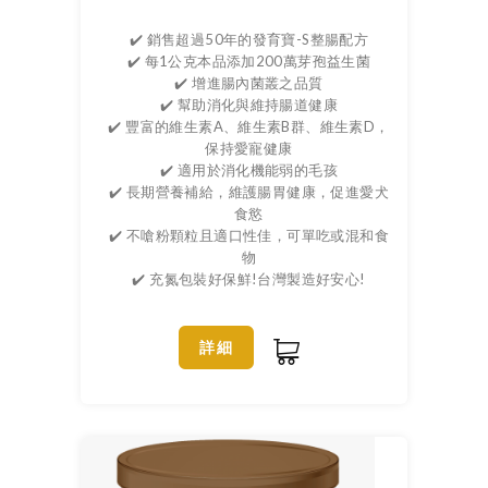
✔️ 銷售超過50年的發育寶-S整腸配方
✔️ 每1公克本品添加200萬芽孢益生菌
✔️ 增進腸內菌叢之品質
✔️ 幫助消化與維持腸道健康
✔️ 豐富的維生素A、維生素B群、維生素D，
保持愛寵健康
✔️ 適用於消化機能弱的毛孩
✔️ 長期營養補給，維護腸胃健康，促進愛犬
食慾
✔️ 不嗆粉顆粒且適口性佳，可單吃或混和食
物
✔️ 充氮包裝好保鮮!台灣製造好安心!
詳細