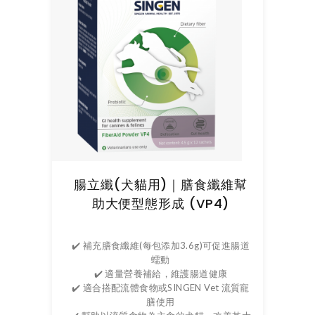
腸立纖(犬貓用)｜膳食纖維幫
助大便型態形成 (VP4)
✔️ 補充膳食纖維(每包添加3.6g)可促進腸道
蠕動
✔️ 適量營養補給，維護腸道健康
✔️ 適合搭配流體食物或SINGEN Vet 流質寵
膳使用