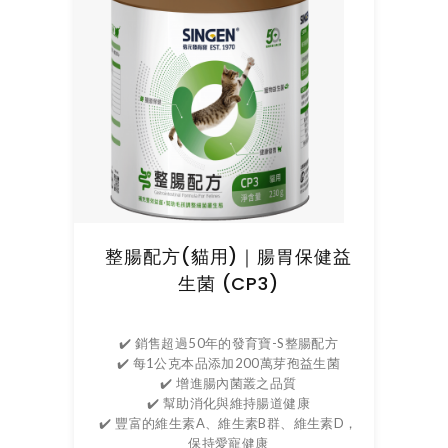
整腸配方(貓用)｜腸胃保健益
生菌 (CP3)
✔️ 銷售超過50年的發育寶-S整腸配方
✔️ 每1公克本品添加200萬芽孢益生菌
✔️ 增進腸內菌叢之品質
✔️ 幫助消化與維持腸道健康
✔️ 豐富的維生素A、維生素B群、維生素D，
保持愛寵健康