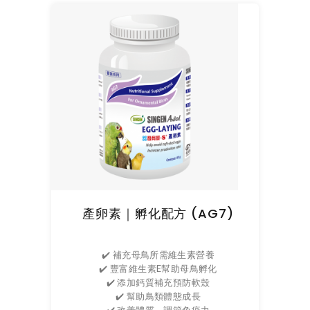
產卵素｜孵化配方 (AG7)
✔️ 補充母鳥所需維生素營養
✔️ 豐富維生素E幫助母鳥孵化
✔️ 添加鈣質補充預防軟殼
✔️ 幫助鳥類體態成長