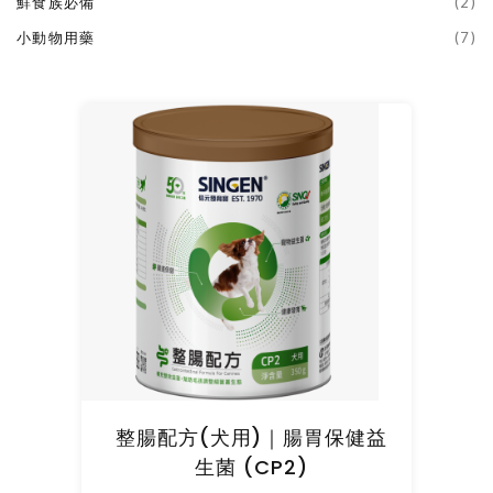
鮮食族必備
(2)
小動物用藥
(7)
整腸配方(犬用)｜腸胃保健益
生菌 (CP2)