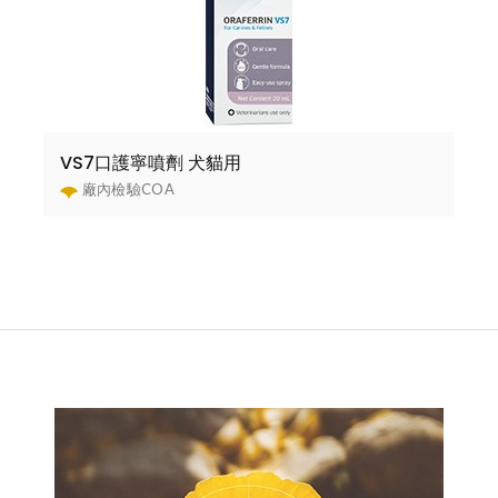
VS7口護寧噴劑 犬貓用
廠內檢驗COA