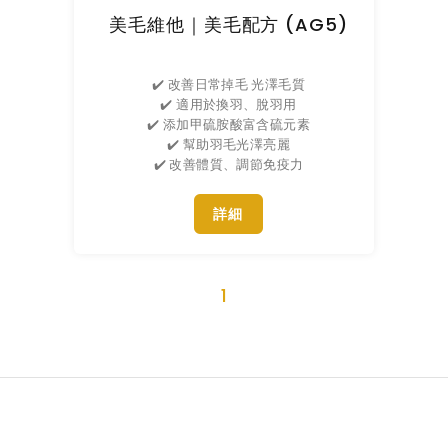
美毛維他｜美毛配方 (AG5)
✔️ 改善日常掉毛 光澤毛質
✔️ 適用於換羽、脫羽用
✔️ 添加甲硫胺酸富含硫元素
✔️ 幫助羽毛光澤亮麗
✔️ 改善體質、調節免疫力
詳細
1