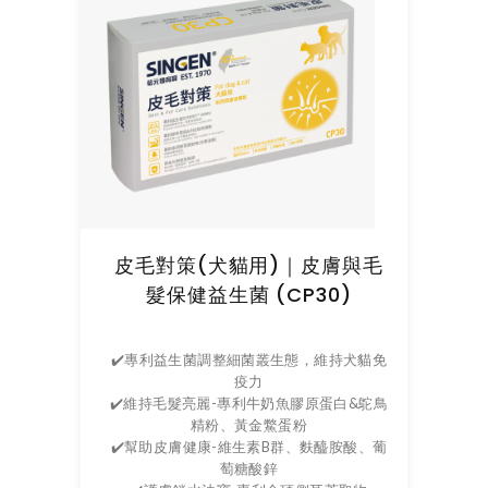
皮毛對策(犬貓用)｜皮膚與毛
髮保健益生菌 (CP30)
✔️專利益生菌調整細菌叢生態，維持犬貓免
疫力
✔️維持毛髮亮麗-專利牛奶魚膠原蛋白&鴕鳥
精粉、黃金鱉蛋粉
✔️幫助皮膚健康-維生素B群、麩醯胺酸、葡
萄糖酸鋅