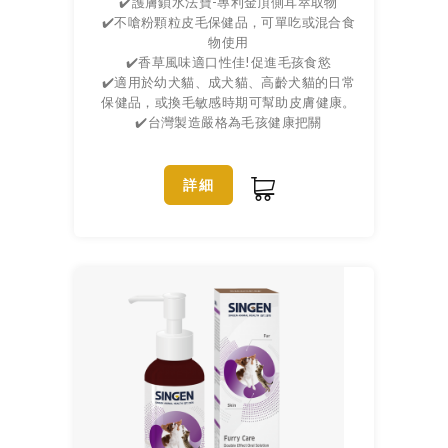
✔️護膚鎖水法寶-專利金頂側耳萃取物
✔️不嗆粉顆粒皮毛保健品，可單吃或混合食
物使用
✔️香草風味適口性佳!促進毛孩食慾
✔️適用於幼犬貓、成犬貓、高齡犬貓的日常
保健品，或換毛敏感時期可幫助皮膚健康。
✔️台灣製造嚴格為毛孩健康把關
詳細