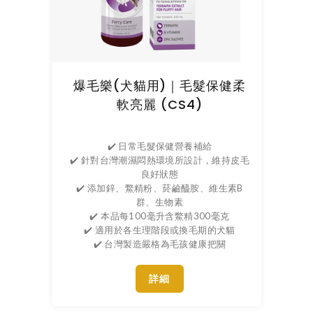
爆毛樂(犬貓用)｜毛髮保健柔
軟亮麗 (CS4)
✔️ 日常毛髮保健營養補給
✔️ 針對台灣潮濕悶熱環境所設計，維持皮毛
良好狀態
✔️ 添加鋅、鱉精粉、菸鹼醯胺、維生素B
群、生物素
✔️ 本品每100毫升含鱉精300毫克
✔️ 適用於各生理階段或換毛期的犬貓
✔️ 台灣製造嚴格為毛孩健康把關
詳細