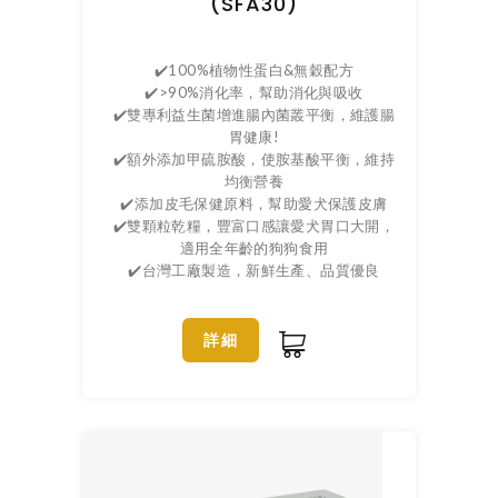
(SFA30)
✔️100%植物性蛋白&無穀配方
✔️>90%消化率，幫助消化與吸收
✔️雙專利益生菌增進腸內菌叢平衡，維護腸
胃健康!
✔️額外添加甲硫胺酸，使胺基酸平衡，維持
均衡營養
✔️添加皮毛保健原料，幫助愛犬保護皮膚
✔️雙顆粒乾糧，豐富口感讓愛犬胃口大開，
適用全年齡的狗狗食用
✔️台灣工廠製造，新鮮生產、品質優良
詳細