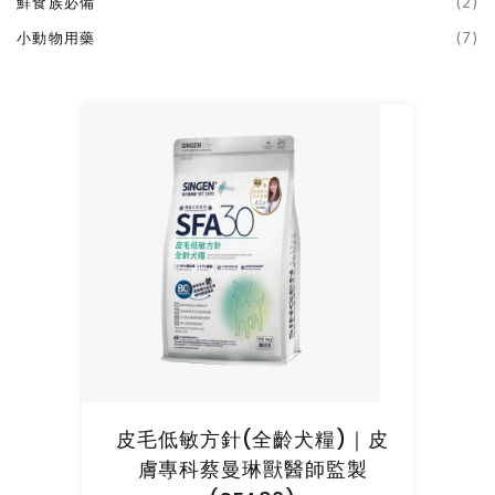
鮮食族必備
(2)
小動物用藥
(7)
皮毛低敏方針(全齡犬糧)｜皮
膚專科蔡曼琳獸醫師監製