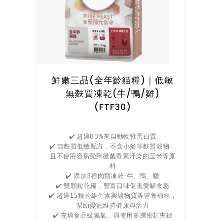
鮮嫩三品(全年齡貓糧)｜低敏
無麩質凍乾(牛/鴨/雞)
(FTF30)
✔️ 超過83%來自動物性蛋白質
✔️ 無麩質低敏配方，不含小麥等麩質穀物，
且不使用容易受到黴菌毒素汙染的玉米等原
料
✔️ 添加3種肉類凍乾-牛、鴨、雞
✔️ 雙顆粒乾糧，豐富口味促進愛貓食慾
✔️ 超過15種的維生素與礦物質等營養補給，
幫助愛寵維持健康與活力
✔️ 充填食品級氮氣，與使用多層密封夾鏈