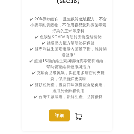
(SEC36)
✔️ 90%動物蛋白，且無麩質低敏配方，不含
小麥等麩質穀物，不使用容易受到黴菌毒素
汙染的玉米等原料
✔️ 色胺酸&GABA有助於安撫愛貓情緒
✔️ 舒緩壓力配方幫助泌尿保健
✔️ 雙專利益生菌增進腸內菌叢平衡，維持腸
道健康!
✔️ 超過15種的維生素與礦物質等營養補給，
幫助愛寵維持健康與活力
✔️ 充填食品級氮氣，與使用多層密封夾鏈
袋，保持新鮮更美味
✔️ 雙顆粒乾糧，豐富口味讓愛寵食慾促進，
適用於全齡貓食用
✔️ 台灣工廠製造，新鮮生產、品質優良
詳細