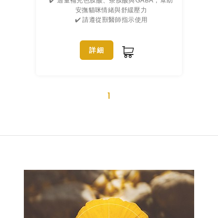
✔️ 適量補充色胺酸、茶胺酸與GABA，幫助
安撫貓咪情緒與舒緩壓力
✔️ 請遵從獸醫師指示使用
詳細
1