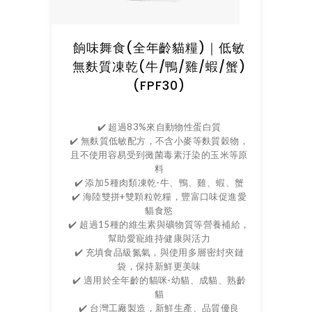
餉味舞食(全年齡貓糧)｜低敏
無麩質凍乾(牛/鴨/雞/蝦/蟹)
(FPF30)
✔️ 超過83%來自動物性蛋白質
✔️ 無麩質低敏配方，不含小麥等麩質穀物，
且不使用容易受到黴菌毒素汙染的玉米等原
料
✔️ 添加5種肉類凍乾-牛、鴨、雞、蝦、蟹
✔️ 海陸雙拼+雙顆粒乾糧，豐富口味促進愛
貓食慾
✔️ 超過15種的維生素與礦物質等營養補給，
幫助愛寵維持健康與活力
✔️ 充填食品級氮氣，與使用多層密封夾鏈
袋，保持新鮮更美味
✔️ 適用於全年齡的貓咪-幼貓、成貓、熟齡
貓
✔️ 台灣工廠製造，新鮮生產、品質優良