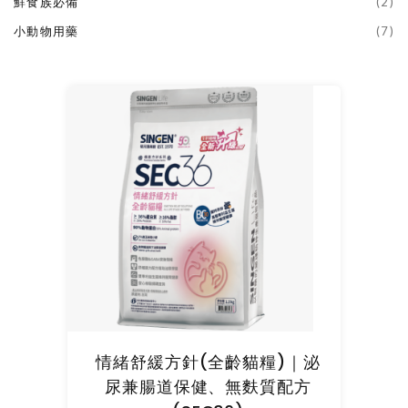
鮮食族必備
(2)
小動物用藥
(7)
情緒舒緩方針(全齡貓糧)｜泌
尿兼腸道保健、無麩質配方