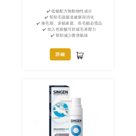
✔️ 低敏配方無動物性成分
✔️ 幫助毛孩腸道健康與消化
✔️ 換毛期、多貓家庭、長毛貓必需品
✔️ 加入色胺酸可舒緩毛來壓力
✔️ 幫助減少糞便氣味
詳細