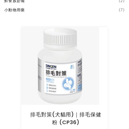
鮮食族必備
(2)
小動物用藥
(7)
排毛對策(犬貓用)｜排毛保健
粉 (CP36)