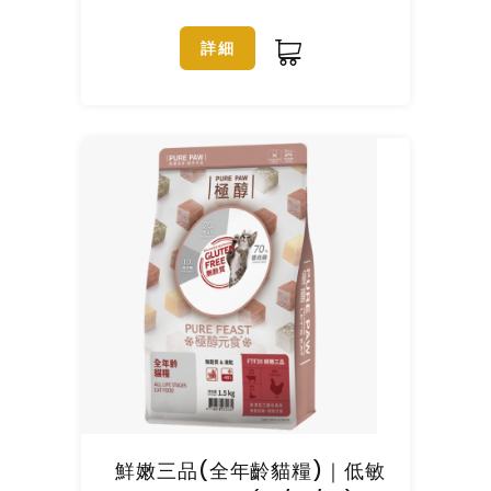
詳細
鮮嫩三品(全年齡貓糧)｜低敏