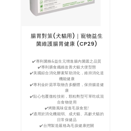
腸胃對策(犬貓用)｜寵物益生
菌維護腸胃健康 (CP29)
✔️專利菌株&益生元增進腸內菌叢之品質
✔️專利膳食纖維改善犬貓大便型態
✔️美國綜合消化酵素幫助消化，維持消化道
機能健康
✔️專利金針菇萃取物含多醣體，保持腸道健
康
✔️貼心包覆微粒技術，顆粒劑型可單吃或混
合食物使用
✔️烤雞風味促進毛孩食慾!
✔️適用於消化機能弱、成犬貓、高齡犬貓的
日常保健品
✔️台灣製造嚴格為毛孩健康把關