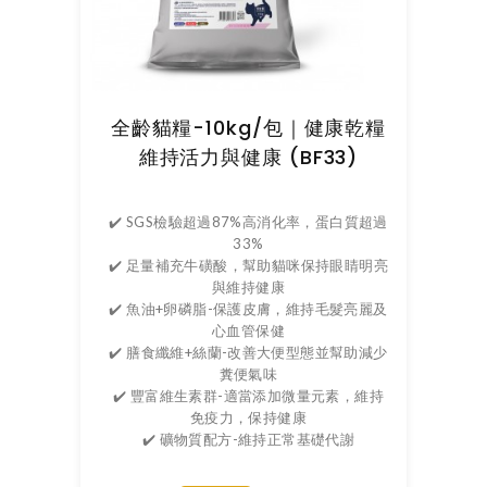
全齡貓糧-10kg/包｜健康乾糧
維持活力與健康 (BF33)
✔️ SGS檢驗超過87%高消化率，蛋白質超過
33%
✔️ 足量補充牛磺酸，幫助貓咪保持眼睛明亮
與維持健康
✔️ 魚油+卵磷脂-保護皮膚，維持毛髮亮麗及
心血管保健
✔️ 膳食纖維+絲蘭-改善大便型態並幫助減少
糞便氣味
✔️ 豐富維生素群-適當添加微量元素，維持
免疫力，保持健康
✔️ 礦物質配方-維持正常基礎代謝