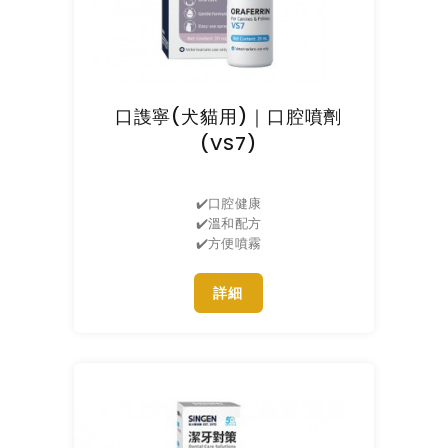
口謢寧(犬貓用)｜口腔噴劑
(VS7)
✔️口腔健康
✔️溫和配方
✔️方便噴霧
詳細