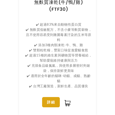
無麩質凍乾(牛/鴨/雞)
(FTF30)
✔️ 超過83%來自動物性蛋白質
✔️ 無麩質低敏配方，不含小麥等麩質穀物，
且不使用容易受到黴菌毒素汙染的玉米等原
料
✔️ 添加3種肉類凍乾-牛、鴨、雞
✔️ 雙顆粒乾糧，豐富口味促進愛貓食慾
✔️ 超過15種的維生素與礦物質等營養補給，
幫助愛寵維持健康與活力
✔️ 充填食品級氮氣，與使用多層密封夾鏈
袋，保持新鮮更美味
✔️ 適用於全年齡的貓咪-幼貓、成貓、熟齡
貓
✔️ 台灣工廠製造，新鮮生產、品質優良
詳細