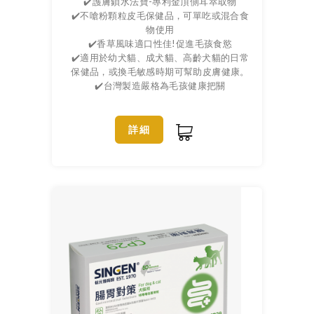
✔️護膚鎖水法寶-專利金頂側耳萃取物
✔️不嗆粉顆粒皮毛保健品，可單吃或混合食
物使用
✔️香草風味適口性佳!促進毛孩食慾
✔️適用於幼犬貓、成犬貓、高齡犬貓的日常
保健品，或換毛敏感時期可幫助皮膚健康。
✔️台灣製造嚴格為毛孩健康把關
詳細