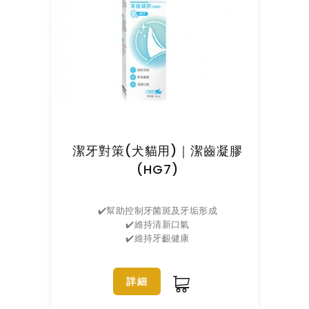
潔牙對策(犬貓用)｜潔齒凝膠
(HG7)
✔️幫助控制牙菌斑及牙垢形成
✔️維持清新口氣
✔️維持牙齦健康
詳細