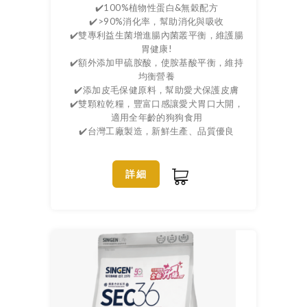
✔️100%植物性蛋白&無穀配方
✔️>90%消化率，幫助消化與吸收
✔️雙專利益生菌增進腸內菌叢平衡，維護腸
胃健康!
✔️額外添加甲硫胺酸，使胺基酸平衡，維持
均衡營養
✔️添加皮毛保健原料，幫助愛犬保護皮膚
✔️雙顆粒乾糧，豐富口感讓愛犬胃口大開，
適用全年齡的狗狗食用
✔️台灣工廠製造，新鮮生產、品質優良
詳細