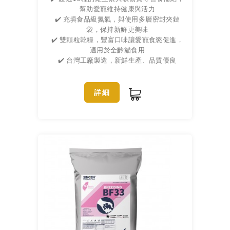
幫助愛寵維持健康與活力
✔️ 充填食品級氮氣，與使用多層密封夾鏈
袋，保持新鮮更美味
✔️ 雙顆粒乾糧，豐富口味讓愛寵食慾促進，
適用於全齡貓食用
✔️ 台灣工廠製造，新鮮生產、品質優良
詳細