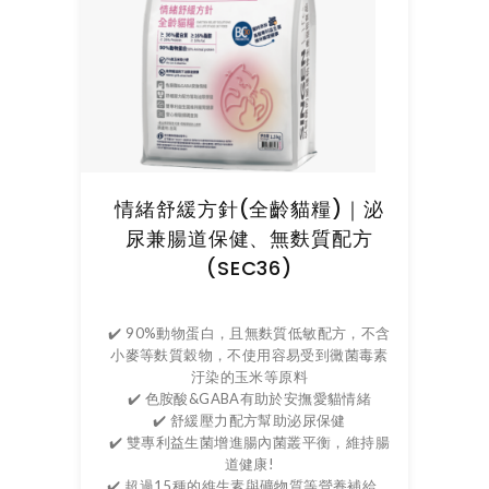
情緒舒緩方針(全齡貓糧)｜泌
尿兼腸道保健、無麩質配方
(SEC36)
✔️ 90%動物蛋白，且無麩質低敏配方，不含
小麥等麩質穀物，不使用容易受到黴菌毒素
汙染的玉米等原料
✔️ 色胺酸&GABA有助於安撫愛貓情緒
✔️ 舒緩壓力配方幫助泌尿保健
✔️ 雙專利益生菌增進腸內菌叢平衡，維持腸
道健康!
✔️ 超過15種的維生素與礦物質等營養補給，