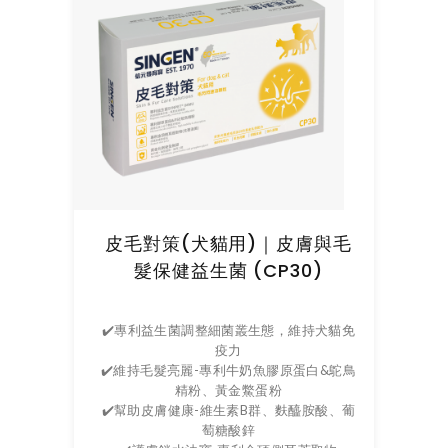
皮毛對策(犬貓用)｜皮膚與毛
髮保健益生菌 (CP30)
✔️專利益生菌調整細菌叢生態，維持犬貓免
疫力
✔️維持毛髮亮麗-專利牛奶魚膠原蛋白&鴕鳥
精粉、黃金鱉蛋粉
✔️幫助皮膚健康-維生素B群、麩醯胺酸、葡
萄糖酸鋅