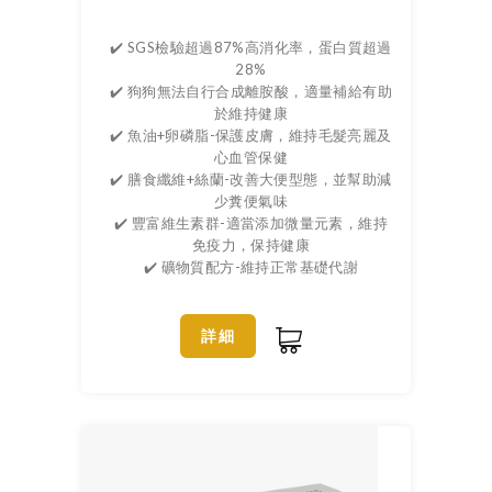
✔️ SGS檢驗超過87%高消化率，蛋白質超過
28%
✔️ 狗狗無法自行合成離胺酸，適量補給有助
於維持健康
✔️ 魚油+卵磷脂-保護皮膚，維持毛髮亮麗及
心血管保健
✔️ 膳食纖維+絲蘭-改善大便型態，並幫助減
少糞便氣味
✔️ 豐富維生素群-適當添加微量元素，維持
免疫力，保持健康
✔️ 礦物質配方-維持正常基礎代謝
詳細