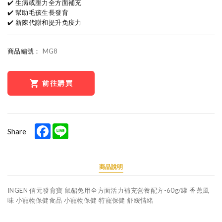
✔️ 生病或壓力全方面補充
✔️ 幫助毛孩生長發育
✔️ 新陳代謝和提升免疫力
商品編號：
MG8
前往購買
Facebook
Line
Share
商品說明
INGEN 信元發育寶 鼠貂兔用全方面活力補充營養配方-60g/罐 香蕉風
味 小寵物保健食品 小寵物保健 特寵保健 舒緩情緒