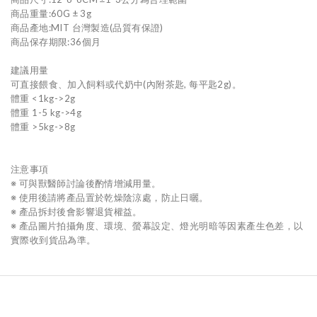
商品重量:60G ± 3g
商品產地:MIT 台灣製造(品質有保證)
商品保存期限:36個月
建議用量
可直接餵食、加入飼料或代奶中(內附茶匙, 每平匙2g)。
體重 <1kg->2g
體重 1-5 kg->4g
體重 >5kg->8g
注意事項
※ 可與獸醫師討論後酌情增減用量。
※ 使用後請將產品置於乾燥陰涼處，防止日曬。
※ 產品拆封後會影響退貨權益。
※ 產品圖片拍攝角度、環境、螢幕設定、燈光明暗等因素產生色差，以
實際收到貨品為準。