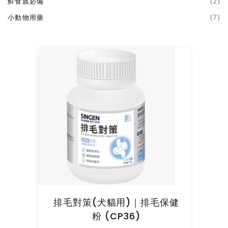
鮮食族必備
(2)
小動物用藥
(7)
排毛對策(犬貓用)｜排毛保健
粉 (CP36)