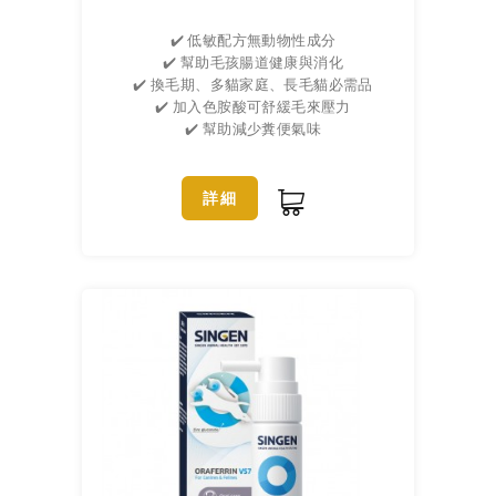
✔️ 低敏配方無動物性成分
✔️ 幫助毛孩腸道健康與消化
✔️ 換毛期、多貓家庭、長毛貓必需品
✔️ 加入色胺酸可舒緩毛來壓力
✔️ 幫助減少糞便氣味
詳細