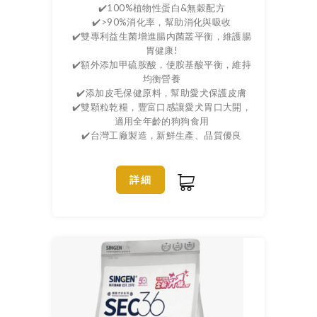
✔️100%植物性蛋白&無穀配方
✔️>90%消化率，幫助消化與吸收
✔️雙專利益生菌增進腸內菌叢平衡，維護腸
胃健康!
✔️額外添加甲硫胺酸，使胺基酸平衡，維持
均衡營養
✔️添加皮毛保健原料，幫助愛犬保護皮膚
✔️雙顆粒乾糧，豐富口感讓愛犬胃口大開，
適用全年齡的狗狗食用
✔️台灣工廠製造，新鮮生產、品質優良
詳細