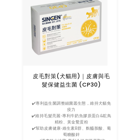
皮毛對策(犬貓用)｜皮膚與毛
髮保健益生菌 (CP30)
✔️專利益生菌調整細菌叢生態，維持犬貓免
疫力
✔️維持毛髮亮麗-專利牛奶魚膠原蛋白&鴕鳥
精粉、黃金鱉蛋粉
✔️幫助皮膚健康-維生素B群、麩醯胺酸、葡
萄糖酸鋅