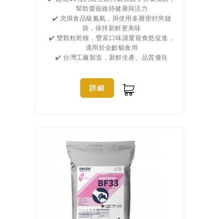
幫助愛寵維持健康與活力
✔️ 充填食品級氮氣，與使用多層密封夾鏈
袋，保持新鮮更美味
✔️ 雙顆粒乾糧，豐富口味讓愛寵食慾促進，
適用於全齡貓食用
✔️ 台灣工廠製造，新鮮生產、品質優良
詳細