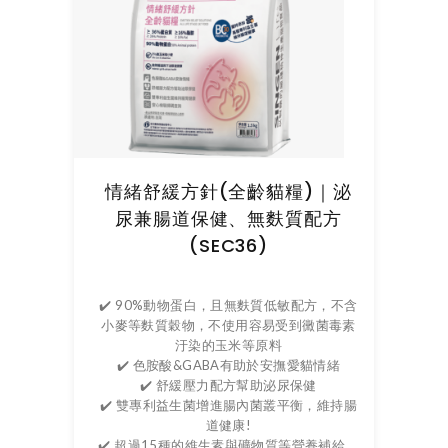
情緒舒緩方針(全齡貓糧)｜泌
尿兼腸道保健、無麩質配方
(SEC36)
✔️ 90%動物蛋白，且無麩質低敏配方，不含
小麥等麩質穀物，不使用容易受到黴菌毒素
汙染的玉米等原料
✔️ 色胺酸&GABA有助於安撫愛貓情緒
✔️ 舒緩壓力配方幫助泌尿保健
✔️ 雙專利益生菌增進腸內菌叢平衡，維持腸
道健康!
✔️ 超過15種的維生素與礦物質等營養補給，