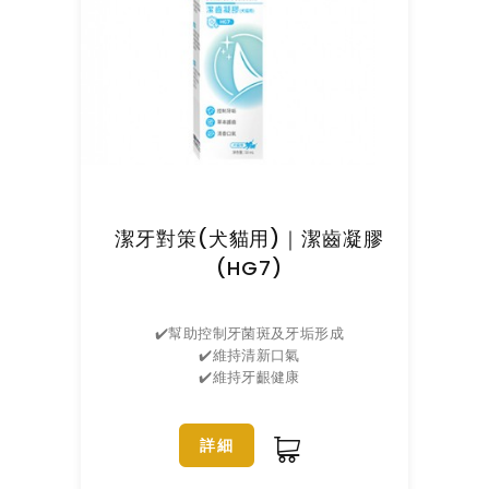
潔牙對策(犬貓用)｜潔齒凝膠
(HG7)
✔️幫助控制牙菌斑及牙垢形成
✔️維持清新口氣
✔️維持牙齦健康
詳細