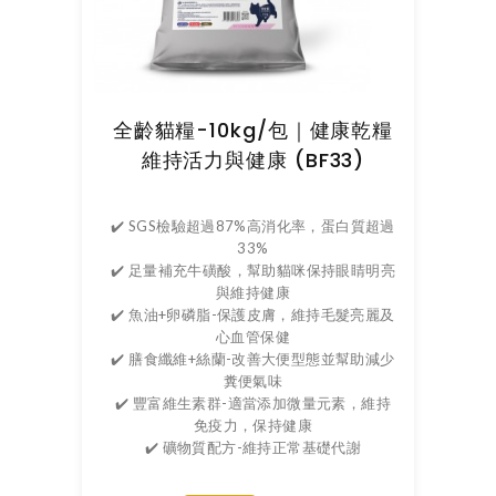
全齡貓糧-10kg/包｜健康乾糧
維持活力與健康 (BF33)
✔️ SGS檢驗超過87%高消化率，蛋白質超過
33%
✔️ 足量補充牛磺酸，幫助貓咪保持眼睛明亮
與維持健康
✔️ 魚油+卵磷脂-保護皮膚，維持毛髮亮麗及
心血管保健
✔️ 膳食纖維+絲蘭-改善大便型態並幫助減少
糞便氣味
✔️ 豐富維生素群-適當添加微量元素，維持
免疫力，保持健康
✔️ 礦物質配方-維持正常基礎代謝