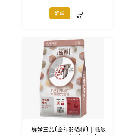
詳細
鮮嫩三品(全年齡貓糧)｜低敏