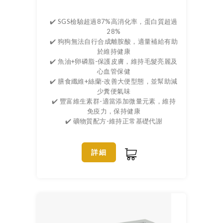
✔️ SGS檢驗超過87%高消化率，蛋白質超過
28%
✔️ 狗狗無法自行合成離胺酸，適量補給有助
於維持健康
✔️ 魚油+卵磷脂-保護皮膚，維持毛髮亮麗及
心血管保健
✔️ 膳食纖維+絲蘭-改善大便型態，並幫助減
少糞便氣味
✔️ 豐富維生素群-適當添加微量元素，維持
免疫力，保持健康
✔️ 礦物質配方-維持正常基礎代謝
詳細