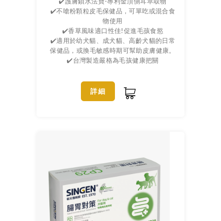
✔️護膚鎖水法寶-專利金頂側耳萃取物
✔️不嗆粉顆粒皮毛保健品，可單吃或混合食
物使用
✔️香草風味適口性佳!促進毛孩食慾
✔️適用於幼犬貓、成犬貓、高齡犬貓的日常
保健品，或換毛敏感時期可幫助皮膚健康。
✔️台灣製造嚴格為毛孩健康把關
詳細