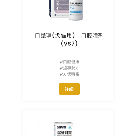
口謢寧(犬貓用)｜口腔噴劑
(VS7)
✔️口腔健康
✔️溫和配方
✔️方便噴霧
詳細