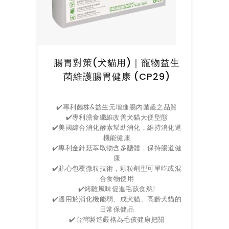
腸胃對策(犬貓用)｜寵物益生
菌維護腸胃健康 (CP29)
✔️專利菌株&益生元增進腸內菌叢之品質
✔️專利膳食纖維改善犬貓大便型態
✔️美國綜合消化酵素幫助消化，維持消化道
機能健康
✔️專利金針菇萃取物含多醣體，保持腸道健
康
✔️貼心包覆微粒技術，顆粒劑型可單吃或混
合食物使用
✔️烤雞風味促進毛孩食慾!
✔️適用於消化機能弱、成犬貓、高齡犬貓的
日常保健品
✔️台灣製造嚴格為毛孩健康把關