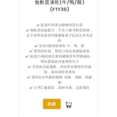
無麩質凍乾(牛/鴨/雞)
(FTF30)
✔️ 超過83%來自動物性蛋白質
✔️ 無麩質低敏配方，不含小麥等麩質穀物，
且不使用容易受到黴菌毒素汙染的玉米等原
料
✔️ 添加3種肉類凍乾-牛、鴨、雞
✔️ 雙顆粒乾糧，豐富口味促進愛貓食慾
✔️ 超過15種的維生素與礦物質等營養補給，
幫助愛寵維持健康與活力
✔️ 充填食品級氮氣，與使用多層密封夾鏈
袋，保持新鮮更美味
✔️ 適用於全年齡的貓咪-幼貓、成貓、熟齡
貓
✔️ 台灣工廠製造，新鮮生產、品質優良
詳細