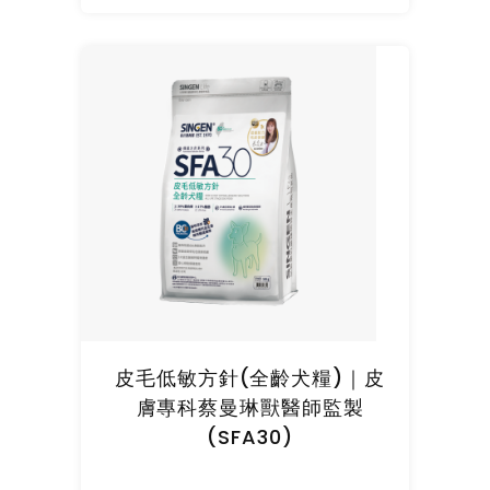
皮毛低敏方針(全齡犬糧)｜皮
膚專科蔡曼琳獸醫師監製
(SFA30)