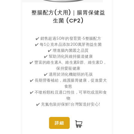
整腸配方(犬用)｜腸胃保健益
生菌 (CP2)
✔️ 銷售超過50年的發育寶-S整腸配方
✔️ 每1公克本品添加200萬芽孢益生菌
✔️ 增進腸內菌叢之品質
✔️ 幫助消化與維持腸道健康
✔️ 豐富的維生素A、維生素B群、維生素D，
保持愛寵健康
✔️ 適用於消化機能弱的毛孩
✔️ 長期營養補給，維護腸胃健康，促進愛犬
食慾
✔️ 不嗆粉顆粒且適口性佳，可單吃或混和食
物
✔️ 充氮包裝好保鮮!台灣製造好安心!
詳細