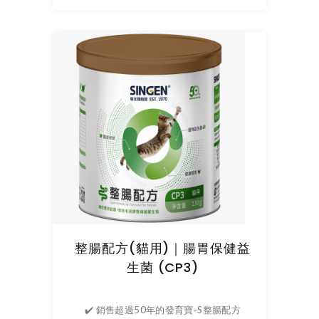
整腸配方(貓用)｜腸胃保健益
生菌 (CP3)
✔️ 銷售超過50年的發育寶-S整腸配方