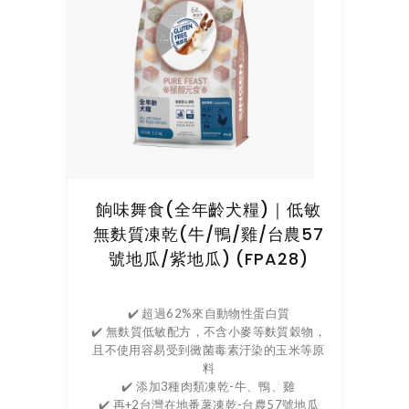
餉味舞食(全年齡犬糧)｜低敏
無麩質凍乾(牛/鴨/雞/台農57
號地瓜/紫地瓜) (FPA28)
✔️ 超過62%來自動物性蛋白質
✔️ 無麩質低敏配方，不含小麥等麩質穀物，
且不使用容易受到黴菌毒素汙染的玉米等原
料
✔️ 添加3種肉類凍乾-牛、鴨、雞
✔️ 再+2台灣在地番薯凍乾-台農57號地瓜