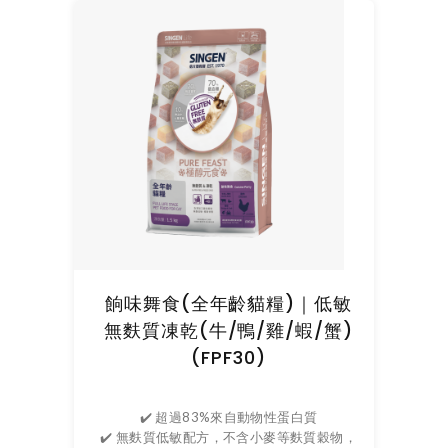
餉味舞食(全年齡貓糧)｜低敏
無麩質凍乾(牛/鴨/雞/蝦/蟹)
(FPF30)
✔️ 超過83%來自動物性蛋白質
✔️ 無麩質低敏配方，不含小麥等麩質穀物，