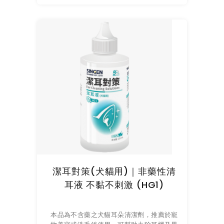
潔耳對策(犬貓用)｜非藥性清
耳液 不黏不刺激 (HG1)
本品為不含藥之犬貓耳朵清潔劑，推薦於寵