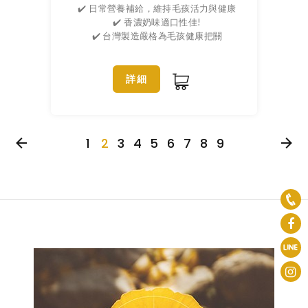
✔️ 日常營養補給，維持毛孩活力與健康
✔️ 香濃奶味適口性佳!
✔️ 台灣製造嚴格為毛孩健康把關
詳細
1
2
3
4
5
6
7
8
9