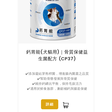
鈣胃能(犬貓用)｜骨質保健益
生菌配方 (CP37)
✔️添加凝結芽孢桿菌，增進腸內菌叢之品質
✔️幫助骨骼發展與骨質保健
✔️維持鈣磷比平衡，保持毛孩活力
✔️適用於鮮食族群，兼顧補鈣與腸道保健
詳細