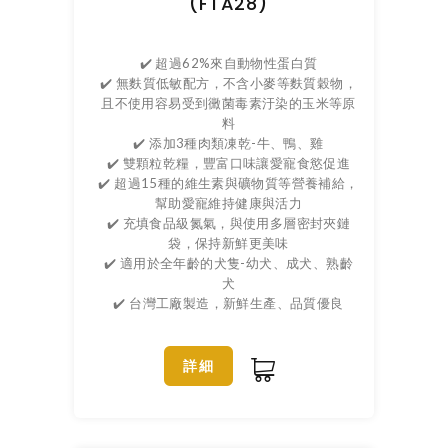
(FTA28)
✔️ 超過62%來自動物性蛋白質
✔️ 無麩質低敏配方，不含小麥等麩質穀物，
且不使用容易受到黴菌毒素汙染的玉米等原
料
✔️ 添加3種肉類凍乾-牛、鴨、雞
✔️ 雙顆粒乾糧，豐富口味讓愛寵食慾促進
✔️ 超過15種的維生素與礦物質等營養補給，
幫助愛寵維持健康與活力
✔️ 充填食品級氮氣，與使用多層密封夾鏈
袋，保持新鮮更美味
✔️ 適用於全年齡的犬隻-幼犬、成犬、熟齡
犬
✔️ 台灣工廠製造，新鮮生產、品質優良
詳細