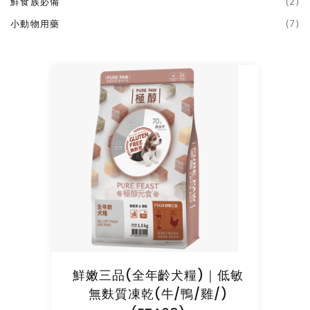
鮮食族必備
(2)
小動物用藥
(7)
鮮嫩三品(全年齡犬糧)｜低敏
無麩質凍乾(牛/鴨/雞/)