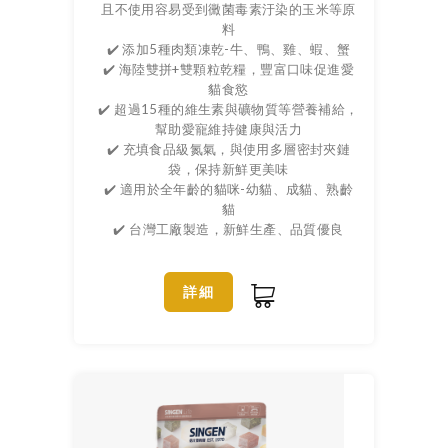
且不使用容易受到黴菌毒素汙染的玉米等原
料
✔️ 添加5種肉類凍乾-牛、鴨、雞、蝦、蟹
✔️ 海陸雙拼+雙顆粒乾糧，豐富口味促進愛
貓食慾
✔️ 超過15種的維生素與礦物質等營養補給，
幫助愛寵維持健康與活力
✔️ 充填食品級氮氣，與使用多層密封夾鏈
袋，保持新鮮更美味
✔️ 適用於全年齡的貓咪-幼貓、成貓、熟齡
貓
✔️ 台灣工廠製造，新鮮生產、品質優良
詳細