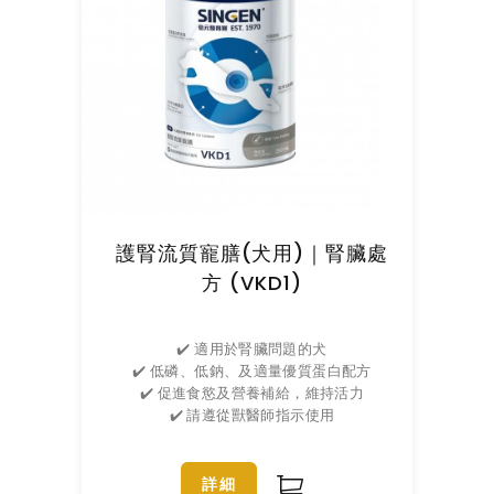
護腎流質寵膳(犬用)｜腎臟處
方 (VKD1)
✔️ 適用於腎臟問題的犬
✔️ 低磷、低鈉、及適量優質蛋白配方
✔️ 促進食慾及營養補給，維持活力
✔️ 請遵從獸醫師指示使用
詳細