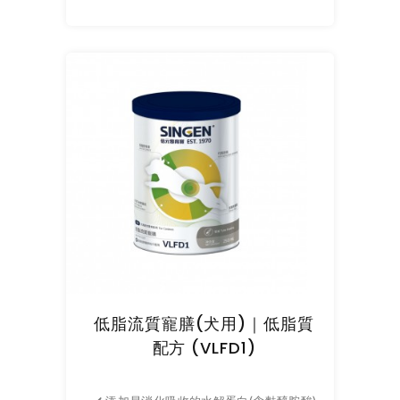
低脂流質寵膳(犬用)｜低脂質
配方 (VLFD1)