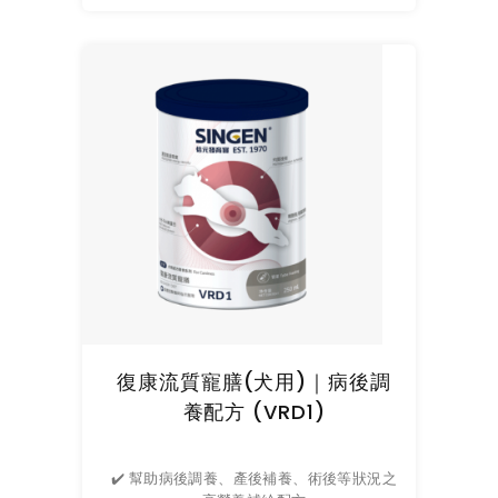
復康流質寵膳(犬用)｜病後調
養配方 (VRD1)
✔️ 幫助病後調養、產後補養、術後等狀況之