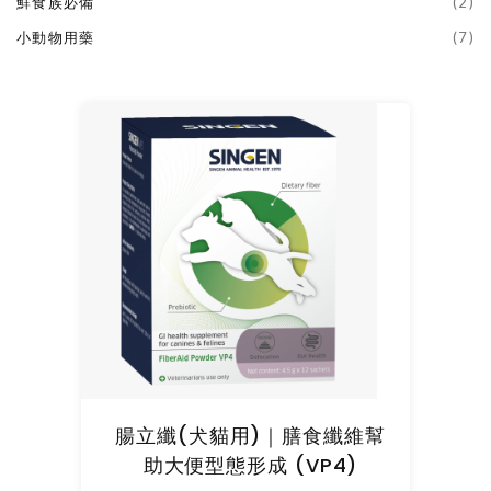
鮮食族必備
(2)
小動物用藥
(7)
腸立纖(犬貓用)｜膳食纖維幫
助大便型態形成 (VP4)