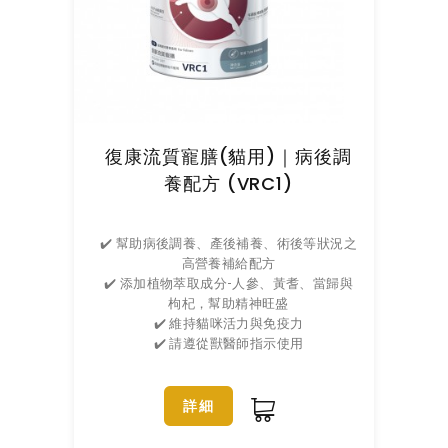
復康流質寵膳(貓用)｜病後調
養配方 (VRC1)
✔️ 幫助病後調養、產後補養、術後等狀況之
高營養補給配方
✔️ 添加植物萃取成分-人參、黃耆、當歸與
枸杞，幫助精神旺盛
✔️ 維持貓咪活力與免疫力
✔️ 請遵從獸醫師指示使用
詳細