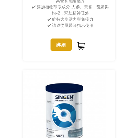
高營養補給配方
✔️ 添加植物萃取成分-人參、黃耆、當歸與
枸杞，幫助精神旺盛
✔️ 維持犬隻活力與免疫力
✔️ 請遵從獸醫師指示使用
詳細