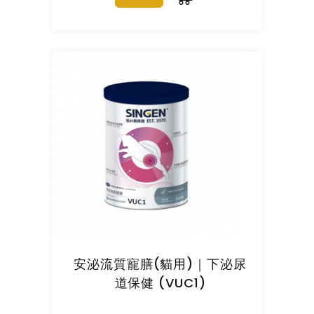
安泌流質寵膳(貓用)｜下泌尿
道保健 (VUC1)