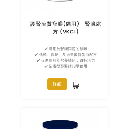
護腎流質寵膳(貓用)｜腎臟處
方 (VKC1)
✔️ 適用於腎臟問題的貓咪
✔️ 低磷、低鈉、及適量優質蛋白配方
✔️ 促進食慾及營養補給，維持活力
✔️ 請遵從獸醫師指示使用
詳細